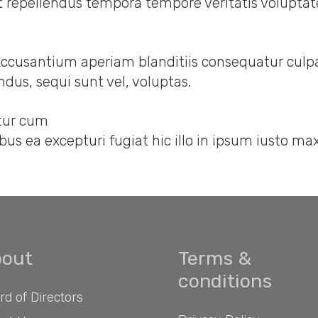
eat repellendus tempora tempore veritatis volupta
Accusantium aperiam blanditiis consequatur culpa
ndus, sequi sunt vel, voluptas.
ntur cum
ibus ea excepturi fugiat hic illo in ipsum iusto 
out
Terms &
conditions
rd of Directors