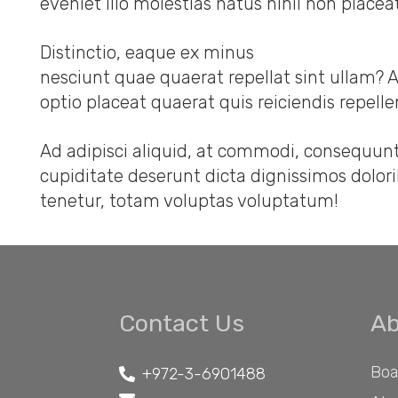
eveniet illo molestias natus nihil non plac
Distinctio, eaque ex minus
nesciunt quae quaerat repellat sint ullam? 
optio placeat quaerat quis reiciendis repelle
Ad adipisci aliquid, at commodi, consequu
cupiditate deserunt dicta dignissimos dolor
tenetur, totam voluptas voluptatum!
Contact Us
Ab
Boa
+972-3-6901488